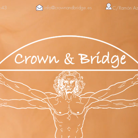
-43
info@crownandbridge.es
C/Ramón Azo
&
orona
Po
Cadcam
innovazioni
Lavori ese