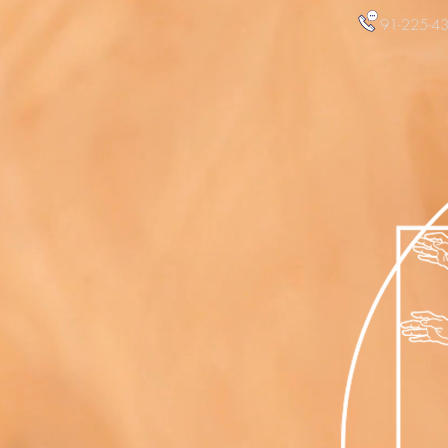
91-225-43
C
Cominciare