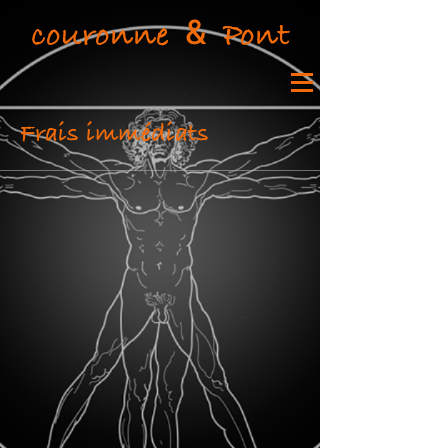
&
couronne
Pont
Frais immédiats