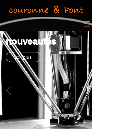
&
couronne
Pont
nouveautés
voir plus